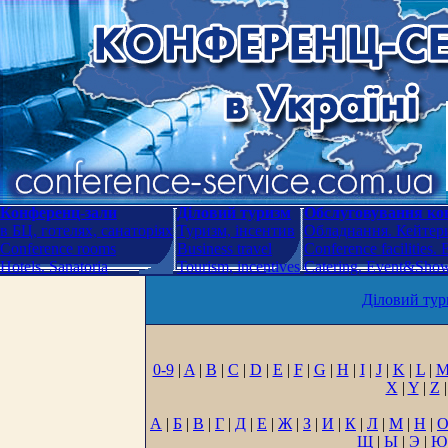
Конференц-зали
Діловий туризм
Обслуговування кон
в БЦ, готелях, санаторіях
Туризм, інсентив
Обладнання. Кейтери
Conference rooms
Business travel
Conference facilities.
Hotels. Sanatoria
Tourism, incentives
Catering. Event&Show.
Діловий тур
0-9
|
A
|
B
|
C
|
D
|
E
|
F
|
G
|
H
|
I
|
J
|
K
|
L
|
X
|
Y
|
Z
|
А
|
Б
|
В
|
Г
|
Д
|
Е
|
Ж
|
З
|
И
|
К
|
Л
|
М
|
Н
|
Щ
|
Ы
|
Э
|
Ю