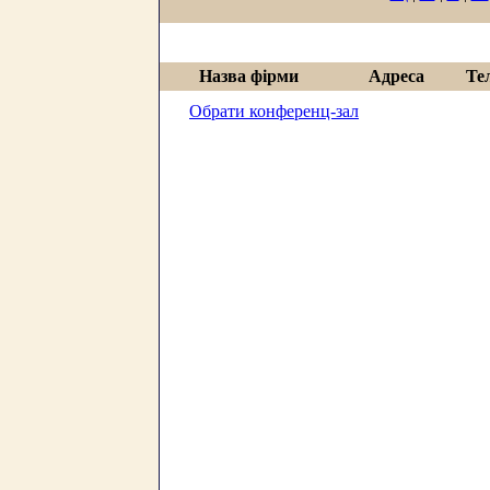
Назва фірми
Адреса
Те
Обрати конференц-зал