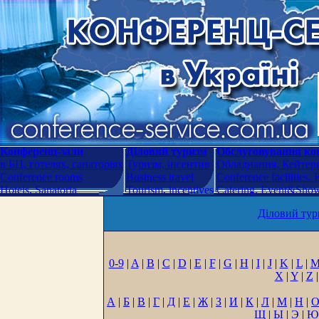
Конференц-зали
Діловий туризм
Обслуговування кон
в БЦ, готелях, санаторіях
Туризм, інсентив
Обладнання. Кейтери
Conference rooms
Business travel
Conference facilities.
Hotels. Sanatoria
Tourism, incentives
Catering. Event&Show.
Діловий тур
0-9
|
A
|
B
|
C
|
D
|
E
|
F
|
G
|
H
|
I
|
J
|
K
|
L
|
X
|
Y
|
Z
|
А
|
Б
|
В
|
Г
|
Д
|
Е
|
Ж
|
З
|
И
|
К
|
Л
|
М
|
Н
|
Щ
|
Ы
|
Э
|
Ю