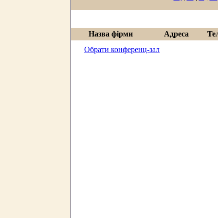
Назва фірми
Адреса
Те
Обрати конференц-зал