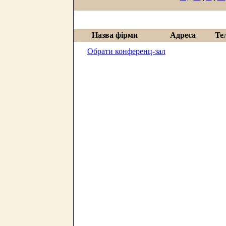
Назва фірми
Адреса
Те
Обрати конференц-зал