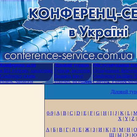
Конференц-зали
Діловий туризм
Обслуговування кон
в БЦ, готелях, санаторіях
Туризм, інсентив
Обладнання. Кейтери
Conference rooms
Business travel
Conference facilities.
Hotels. Sanatoria
Tourism, incentives
Catering. Event&Show.
Діловий тур
0-9
|
A
|
B
|
C
|
D
|
E
|
F
|
G
|
H
|
I
|
J
|
K
|
L
|
X
|
Y
|
Z
|
А
|
Б
|
В
|
Г
|
Д
|
Е
|
Ж
|
З
|
И
|
К
|
Л
|
М
|
Н
|
Щ
|
Ы
|
Э
|
Ю