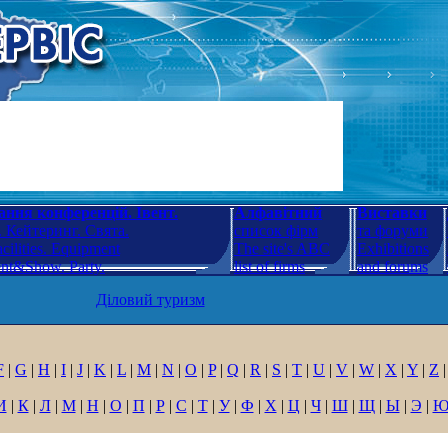
ння конференцій. Івент.
Алфавітний
Виставки
 Кейтеринг. Свята.
список фірм
та форуми
cilities. Equipment
The site's ABC
Exhibitions
ent&Show. Party.
list of firms
and forums
Діловий туризм
F
|
G
|
H
|
I
|
J
|
K
|
L
|
M
|
N
|
O
|
P
|
Q
|
R
|
S
|
T
|
U
|
V
|
W
|
X
|
Y
|
Z
|
И
|
К
|
Л
|
М
|
Н
|
О
|
П
|
Р
|
С
|
Т
|
У
|
Ф
|
Х
|
Ц
|
Ч
|
Ш
|
Щ
|
Ы
|
Э
|