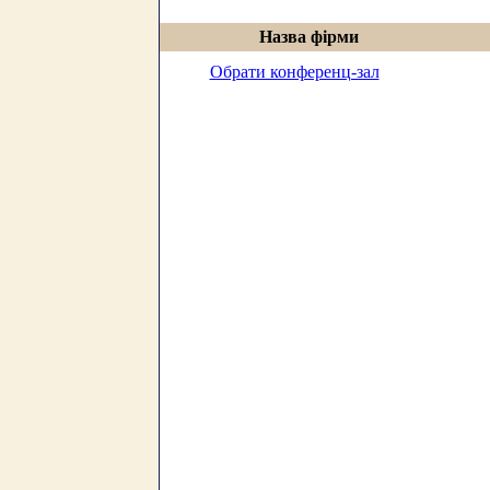
Назва фірми
Обрати конференц-зал