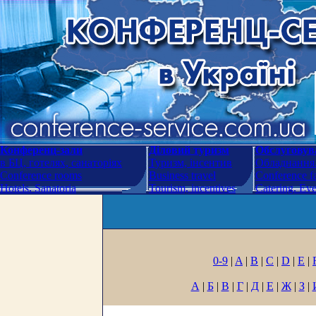
Конференц-зали
Діловий туризм
Обслуговува
в БЦ, готелях, санаторіях
Туризм, інсентив
Обладнання.
Conference rooms
Business travel
Conference fa
Hotels. Sanatoria
Tourism, incentives
Catering. Ev
0-9
|
A
|
B
|
C
|
D
|
E
|
А
|
Б
|
В
|
Г
|
Д
|
Е
|
Ж
|
З
|