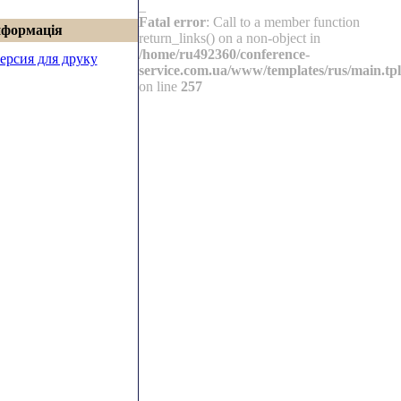
_
Fatal error
: Call to a member function
нформація
return_links() on a non-object in
/home/ru492360/conference-
ерсия для друку
service.com.ua/www/templates/rus/main.tpl
on line
257