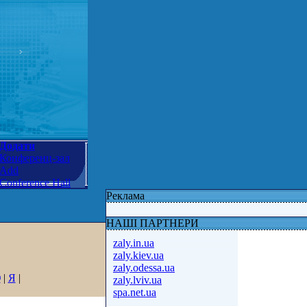
Додати
Конференц-зал
Add
Conference Hall
Реклама
НАШІ ПАРТНЕРИ
zaly.in.ua
zaly.kiev.ua
zaly.odessa.ua
Ю
|
Я
|
zaly.lviv.ua
spa.net.ua