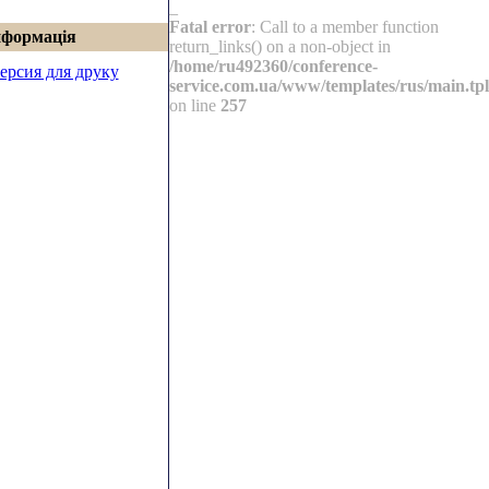
_
Fatal error
: Call to a member function
нформація
return_links() on a non-object in
/home/ru492360/conference-
ерсия для друку
service.com.ua/www/templates/rus/main.tpl
on line
257