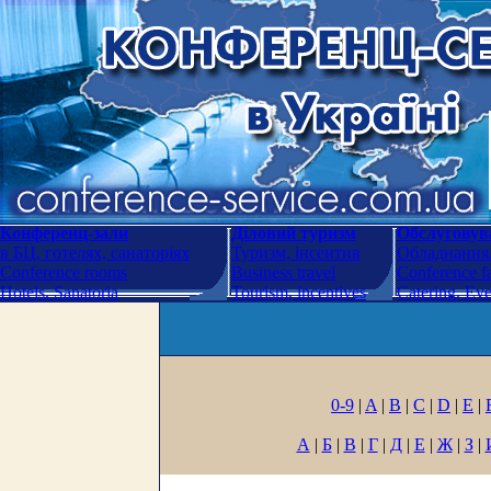
Конференц-зали
Діловий туризм
Обслуговува
в БЦ, готелях, санаторіях
Туризм, інсентив
Обладнання.
Conference rooms
Business travel
Conference fa
Hotels. Sanatoria
Tourism, incentives
Catering. Ev
0-9
|
A
|
B
|
C
|
D
|
E
|
А
|
Б
|
В
|
Г
|
Д
|
Е
|
Ж
|
З
|