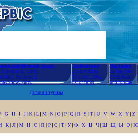
ння конференцій. Івент.
Алфавітний
Виставки
 Кейтеринг. Свята.
список фірм
та форуми
cilities. Equipment
The site's ABC
Exhibitions
ent&Show. Party.
list of firms
and forums
Діловий туризм
F
|
G
|
H
|
I
|
J
|
K
|
L
|
M
|
N
|
O
|
P
|
Q
|
R
|
S
|
T
|
U
|
V
|
W
|
X
|
Y
|
Z
|
И
|
К
|
Л
|
М
|
Н
|
О
|
П
|
Р
|
С
|
Т
|
У
|
Ф
|
Х
|
Ц
|
Ч
|
Ш
|
Щ
|
Ы
|
Э
|