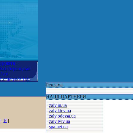
Додати
Конференц-зал
Add
Conference Hall
Реклама
НАШІ ПАРТНЕРИ
zaly.in.ua
zaly.kiev.ua
zaly.odessa.ua
Ю
|
Я
|
zaly.lviv.ua
spa.net.ua