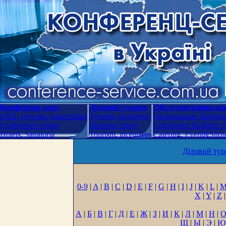
Конференц-зали
Діловий туризм
Обслуговування кон
в БЦ, готелях, санаторіях
Туризм, інсентив
Обладнання. Кейтери
Conference rooms
Business travel
Conference facilities.
Hotels. Sanatoria
Tourism, incentives
Catering. Event&Show.
Діловий тур
0-9
|
A
|
B
|
C
|
D
|
E
|
F
|
G
|
H
|
I
|
J
|
K
|
L
|
X
|
Y
|
Z
|
А
|
Б
|
В
|
Г
|
Д
|
Е
|
Ж
|
З
|
И
|
К
|
Л
|
М
|
Н
|
Щ
|
Ы
|
Э
|
Ю