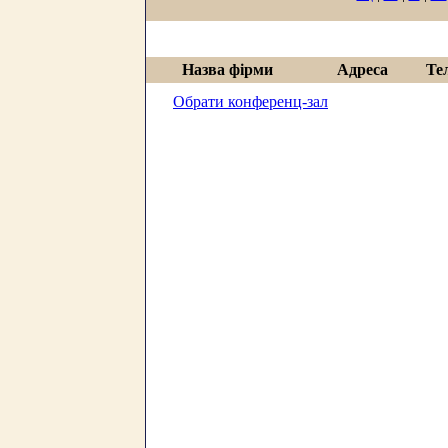
Назва фірми
Адреса
Те
Обрати конференц-зал