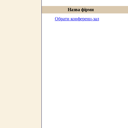
Назва фірми
Обрати конференц-зал