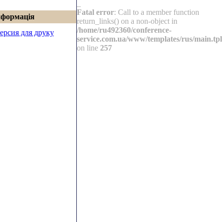
_
Fatal error
: Call to a member function
нформація
return_links() on a non-object in
/home/ru492360/conference-
ерсия для друку
service.com.ua/www/templates/rus/main.tpl
on line
257