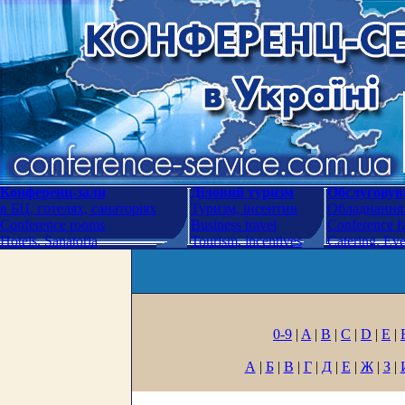
Конференц-зали
Діловий туризм
Обслуговува
в БЦ, готелях, санаторіях
Туризм, інсентив
Обладнання.
Conference rooms
Business travel
Conference fa
Hotels. Sanatoria
Tourism, incentives
Catering. Ev
0-9
|
A
|
B
|
C
|
D
|
E
|
А
|
Б
|
В
|
Г
|
Д
|
Е
|
Ж
|
З
|