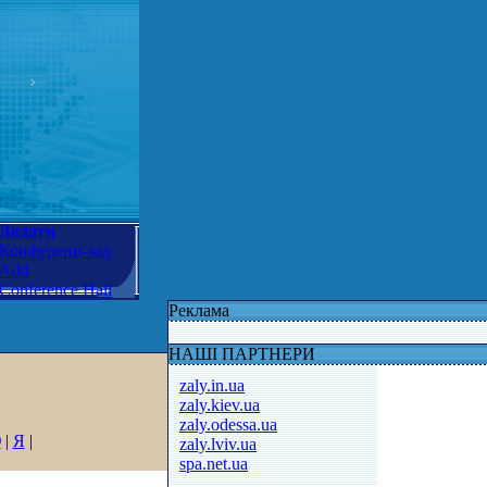
Додати
Конференц-зал
Add
Conference Hall
Реклама
НАШІ ПАРТНЕРИ
zaly.in.ua
zaly.kiev.ua
zaly.odessa.ua
Ю
|
Я
|
zaly.lviv.ua
spa.net.ua