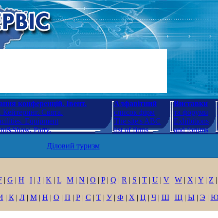
ння конференцій. Івент.
Алфавітний
Виставки
 Кейтеринг. Свята.
список фірм
та форуми
cilities. Equipment
The site's ABC
Exhibitions
ent&Show. Party.
list of firms
and forums
Діловий туризм
F
|
G
|
H
|
I
|
J
|
K
|
L
|
M
|
N
|
O
|
P
|
Q
|
R
|
S
|
T
|
U
|
V
|
W
|
X
|
Y
|
Z
|
И
|
К
|
Л
|
М
|
Н
|
О
|
П
|
Р
|
С
|
Т
|
У
|
Ф
|
Х
|
Ц
|
Ч
|
Ш
|
Щ
|
Ы
|
Э
|