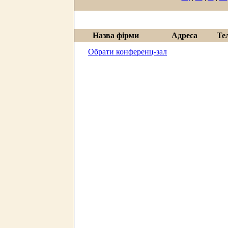
Назва фірми
Адреса
Те
Обрати конференц-зал