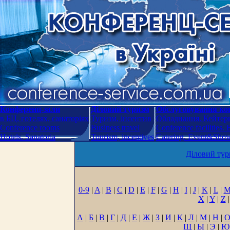
Конференц-зали
Діловий туризм
Обслуговування кон
в БЦ, готелях, санаторіях
Туризм, інсентив
Обладнання. Кейтери
Conference rooms
Business travel
Conference facilities.
Hotels. Sanatoria
Tourism, incentives
Catering. Event&Show.
Діловий тур
0-9
|
A
|
B
|
C
|
D
|
E
|
F
|
G
|
H
|
I
|
J
|
K
|
L
|
X
|
Y
|
Z
|
А
|
Б
|
В
|
Г
|
Д
|
Е
|
Ж
|
З
|
И
|
К
|
Л
|
М
|
Н
|
Щ
|
Ы
|
Э
|
Ю