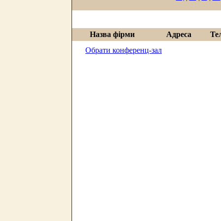
Назва фірми
Адреса
Те
Обрати конференц-зал