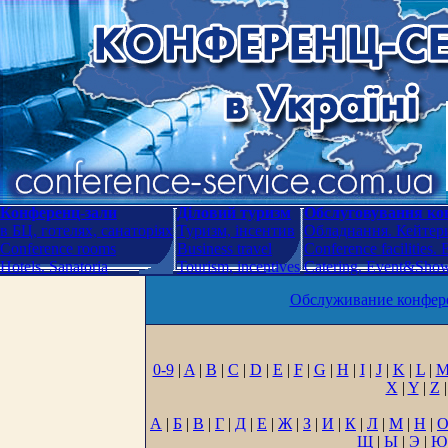
Конференц-зали
Діловий туризм
Обслуговування кон
в БЦ, готелях, санаторіях
Туризм, інсентив
Обладнання. Кейтери
Conference rooms
Business travel
Conference facilities.
Hotels. Sanatoria
Tourism, incentives
Catering. Event&Show.
Обслуживание конфере
0-9
|
A
|
B
|
C
|
D
|
E
|
F
|
G
|
H
|
I
|
J
|
K
|
L
|
X
|
Y
|
Z
|
А
|
Б
|
В
|
Г
|
Д
|
Е
|
Ж
|
З
|
И
|
К
|
Л
|
М
|
Н
|
Щ
|
Ы
|
Э
|
Ю