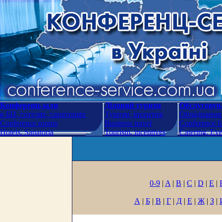
Конференц-зали
Діловий туризм
Обслуговува
в БЦ, готелях, санаторіях
Туризм, інсентив
Обладнання.
Conference rooms
Business travel
Conference fa
Hotels. Sanatoria
Tourism, incentives
Catering. Ev
0-9
|
A
|
B
|
C
|
D
|
E
|
А
|
Б
|
В
|
Г
|
Д
|
Е
|
Ж
|
З
|