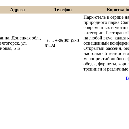
Адреса
Телефон
Коротка і
Парк-отель в сердце н
природного парка Свя
современных и уютны
категории. Ресторан «D
аина, Донецкая обл.,
на любой вкус, калья
Тел.: +38(095)530-
Святогорск, ул.
оснащенный конференц-
61-24
новая, 5-Б
Открытый бассейн, бес
настольный теннис и 
мероприятий любого ф
обеды, фуршеты, корп
тренинги и различные
В