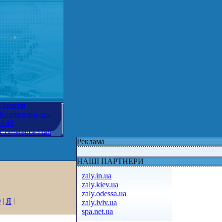
Додати
Конференц-зал
Add
Conference Hall
Реклама
НАШІ ПАРТНЕРИ
zaly.in.ua
zaly.kiev.ua
zaly.odessa.ua
Ю
|
Я
|
zaly.lviv.ua
spa.net.ua