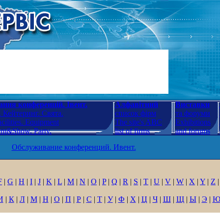
ння конференцій. Івент.
Алфавітний
Виставки
 Кейтеринг. Свята.
список фірм
та форуми
cilities. Equipment
The site's ABC
Exhibitions
ent&Show. Party.
list of firms
and forums
Обслуживание конференций. Ивент.
F
|
G
|
H
|
I
|
J
|
K
|
L
|
M
|
N
|
O
|
P
|
Q
|
R
|
S
|
T
|
U
|
V
|
W
|
X
|
Y
|
Z
|
И
|
К
|
Л
|
М
|
Н
|
О
|
П
|
Р
|
С
|
Т
|
У
|
Ф
|
Х
|
Ц
|
Ч
|
Ш
|
Щ
|
Ы
|
Э
|