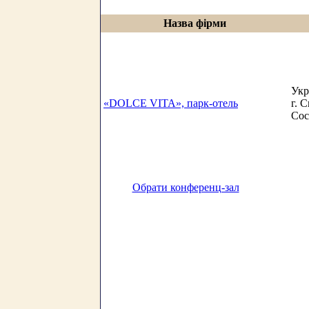
Назва фірми
Укр
«DOLCE VITA», парк-отель
г. 
Сос
Обрати конференц-зал