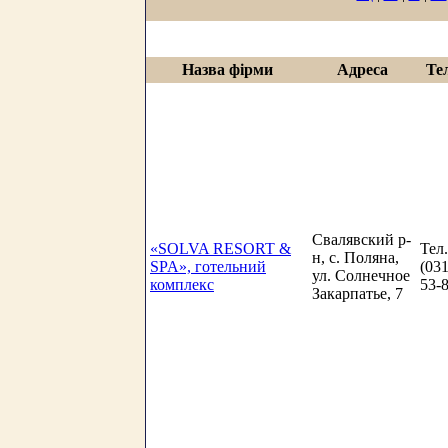
Назва фірми
Адреса
Те
Свалявский р-
«SOLVA RESORT &
Тел.
н, с. Поляна,
SPA», готельний
(031
ул. Солнечное
комплекс
53-
Закарпатье, 7