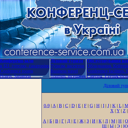
Конференц-зали
Діловий туризм
Обслуговування кон
в БЦ, готелях, санаторіях
Туризм, інсентив
Обладнання. Кейтери
Conference rooms
Business travel
Conference facilities.
Hotels. Sanatoria
Tourism, incentives
Catering. Event&Show.
Діловий тур
0-9
|
A
|
B
|
C
|
D
|
E
|
F
|
G
|
H
|
I
|
J
|
K
|
L
|
X
|
Y
|
Z
|
А
|
Б
|
В
|
Г
|
Д
|
Е
|
Ж
|
З
|
И
|
К
|
Л
|
М
|
Н
|
Щ
|
Ы
|
Э
|
Ю