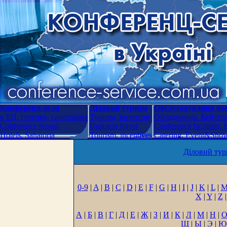
Конференц-зали
Діловий туризм
Обслуговування кон
в БЦ, готелях, санаторіях
Туризм, інсентив
Обладнання. Кейтери
Conference rooms
Business travel
Conference facilities.
Hotels. Sanatoria
Tourism, incentives
Catering. Event&Show.
Діловий тур
0-9
|
A
|
B
|
C
|
D
|
E
|
F
|
G
|
H
|
I
|
J
|
K
|
L
|
X
|
Y
|
Z
|
А
|
Б
|
В
|
Г
|
Д
|
Е
|
Ж
|
З
|
И
|
К
|
Л
|
М
|
Н
|
Щ
|
Ы
|
Э
|
Ю