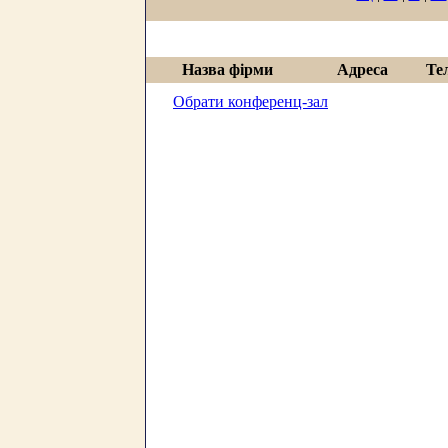
Назва фірми
Адреса
Те
Обрати конференц-зал