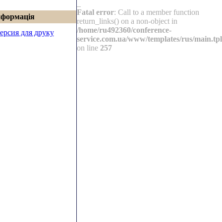
_
Fatal error
: Call to a member function
нформація
return_links() on a non-object in
/home/ru492360/conference-
ерсия для друку
service.com.ua/www/templates/rus/main.tpl
on line
257