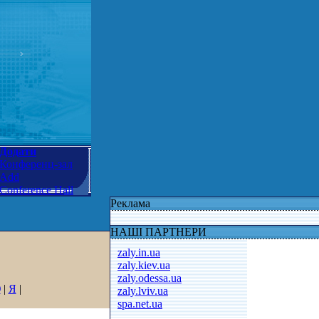
Додати
Конференц-зал
Add
Conference Hall
Реклама
НАШІ ПАРТНЕРИ
zaly.in.ua
zaly.kiev.ua
zaly.odessa.ua
Ю
|
Я
|
zaly.lviv.ua
spa.net.ua