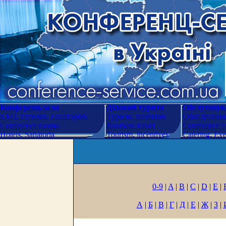
Конференц-зали
Діловий туризм
Обслуговува
в БЦ, готелях, санаторіях
Туризм, інсентив
Обладнання.
Conference rooms
Business travel
Conference fa
Hotels. Sanatoria
Tourism, incentives
Catering. Ev
0-9
|
A
|
B
|
C
|
D
|
E
|
А
|
Б
|
В
|
Г
|
Д
|
Е
|
Ж
|
З
|