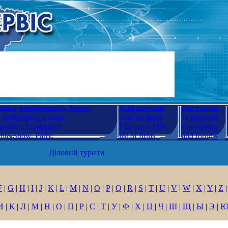
ння конференцій. Івент.
Алфавітний
Виставки
 Кейтеринг. Свята.
список фірм
та форуми
cilities. Equipment
The site's ABC
Exhibitions
ent&Show. Party.
list of firms
and forums
Діловий туризм
F
|
G
|
H
|
I
|
J
|
K
|
L
|
M
|
N
|
O
|
P
|
Q
|
R
|
S
|
T
|
U
|
V
|
W
|
X
|
Y
|
Z
|
И
|
К
|
Л
|
М
|
Н
|
О
|
П
|
Р
|
С
|
Т
|
У
|
Ф
|
Х
|
Ц
|
Ч
|
Ш
|
Щ
|
Ы
|
Э
|