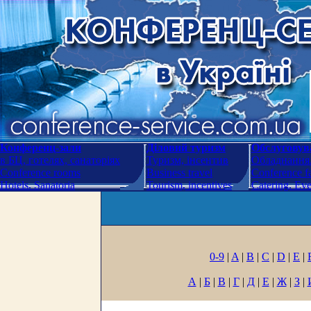
Конференц-зали
Діловий туризм
Обслуговува
в БЦ, готелях, санаторіях
Туризм, інсентив
Обладнання.
Conference rooms
Business travel
Conference fa
Hotels. Sanatoria
Tourism, incentives
Catering. Ev
0-9
|
A
|
B
|
C
|
D
|
E
|
А
|
Б
|
В
|
Г
|
Д
|
Е
|
Ж
|
З
|