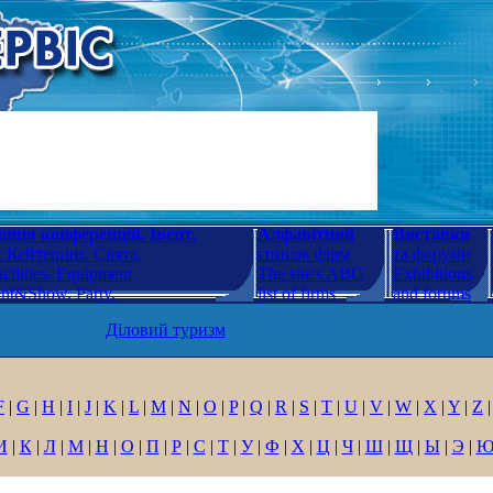
ння конференцій. Івент.
Алфавітний
Виставки
 Кейтеринг. Свята.
список фірм
та форуми
cilities. Equipment
The site's ABC
Exhibitions
ent&Show. Party.
list of firms
and forums
Діловий туризм
F
|
G
|
H
|
I
|
J
|
K
|
L
|
M
|
N
|
O
|
P
|
Q
|
R
|
S
|
T
|
U
|
V
|
W
|
X
|
Y
|
Z
|
И
|
К
|
Л
|
М
|
Н
|
О
|
П
|
Р
|
С
|
Т
|
У
|
Ф
|
Х
|
Ц
|
Ч
|
Ш
|
Щ
|
Ы
|
Э
|