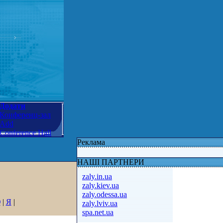
Додати
Конференц-зал
Add
Conference Hall
Реклама
НАШІ ПАРТНЕРИ
zaly.in.ua
zaly.kiev.ua
zaly.odessa.ua
Ю
|
Я
|
zaly.lviv.ua
spa.net.ua