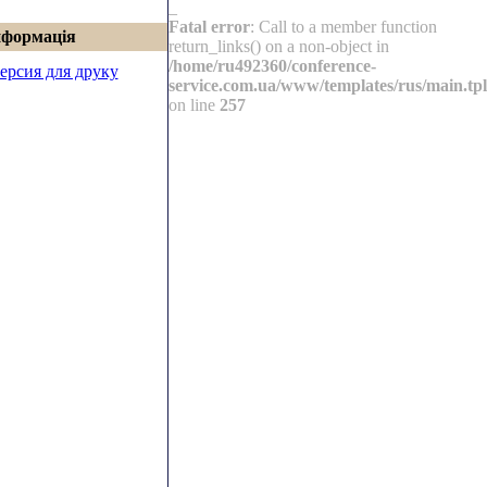
_
Fatal error
: Call to a member function
нформація
return_links() on a non-object in
/home/ru492360/conference-
ерсия для друку
service.com.ua/www/templates/rus/main.tpl
on line
257