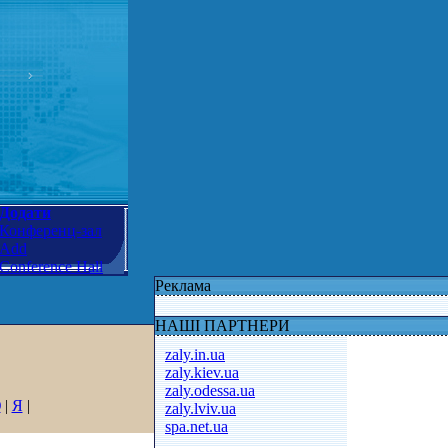
Додати
Конференц-зал
Add
Conference Hall
Реклама
НАШІ ПАРТНЕРИ
zaly.in.ua
zaly.kiev.ua
zaly.odessa.ua
Ю
|
Я
|
zaly.lviv.ua
spa.net.ua