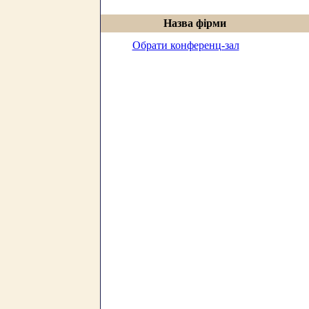
Назва фірми
Обрати конференц-зал