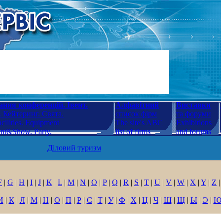
ння конференцій. Івент.
Алфавітний
Виставки
 Кейтеринг. Свята.
список фірм
та форуми
cilities. Equipment
The site's ABC
Exhibitions
ent&Show. Party.
list of firms
and forums
Діловий туризм
F
|
G
|
H
|
I
|
J
|
K
|
L
|
M
|
N
|
O
|
P
|
Q
|
R
|
S
|
T
|
U
|
V
|
W
|
X
|
Y
|
Z
|
И
|
К
|
Л
|
М
|
Н
|
О
|
П
|
Р
|
С
|
Т
|
У
|
Ф
|
Х
|
Ц
|
Ч
|
Ш
|
Щ
|
Ы
|
Э
|