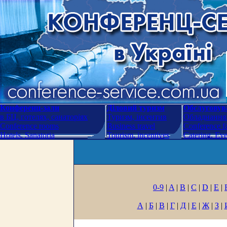
Конференц-зали
Діловий туризм
Обслуговува
в БЦ, готелях, санаторіях
Туризм, інсентив
Обладнання.
Conference rooms
Business travel
Conference fa
Hotels. Sanatoria
Tourism, incentives
Catering. Ev
0-9
|
A
|
B
|
C
|
D
|
E
|
А
|
Б
|
В
|
Г
|
Д
|
Е
|
Ж
|
З
|