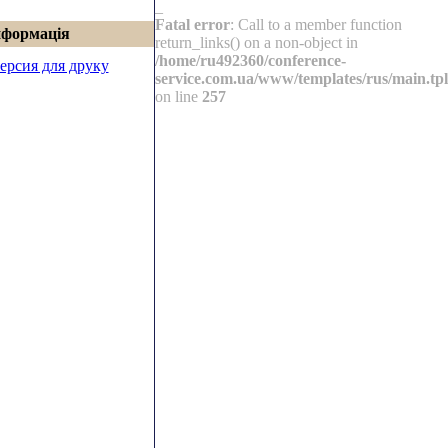
_
Fatal error
: Call to a member function
нформація
return_links() on a non-object in
/home/ru492360/conference-
ерсия для друку
service.com.ua/www/templates/rus/main.tpl
on line
257