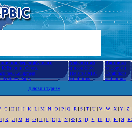
ння конференцій. Івент.
Алфавітний
Виставки
 Кейтеринг. Свята.
список фірм
та форуми
cilities. Equipment
The site's ABC
Exhibitions
ent&Show. Party.
list of firms
and forums
Діловий туризм
F
|
G
|
H
|
I
|
J
|
K
|
L
|
M
|
N
|
O
|
P
|
Q
|
R
|
S
|
T
|
U
|
V
|
W
|
X
|
Y
|
Z
|
И
|
К
|
Л
|
М
|
Н
|
О
|
П
|
Р
|
С
|
Т
|
У
|
Ф
|
Х
|
Ц
|
Ч
|
Ш
|
Щ
|
Ы
|
Э
|