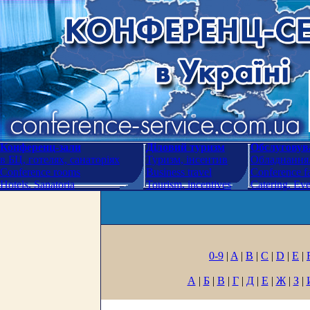
Конференц-зали
Діловий туризм
Обслуговува
в БЦ, готелях, санаторіях
Туризм, інсентив
Обладнання.
Conference rooms
Business travel
Conference fa
Hotels. Sanatoria
Tourism, incentives
Catering. Ev
0-9
|
A
|
B
|
C
|
D
|
E
|
А
|
Б
|
В
|
Г
|
Д
|
Е
|
Ж
|
З
|