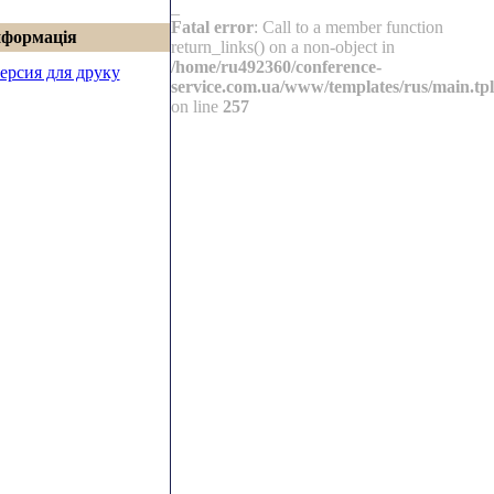
_
Fatal error
: Call to a member function
нформація
return_links() on a non-object in
/home/ru492360/conference-
ерсия для друку
service.com.ua/www/templates/rus/main.tpl
on line
257