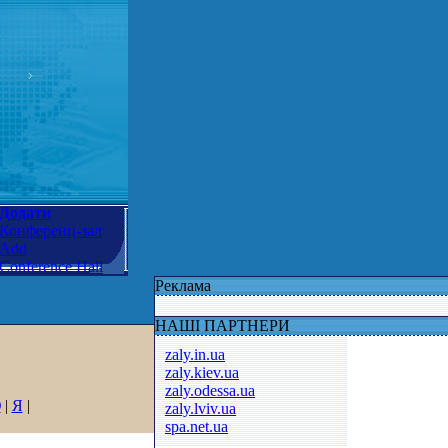
Додати
Конференц-зал
Add
Conference Hall
Реклама
НАШІ ПАРТНЕРИ
zaly.in.ua
zaly.kiev.ua
zaly.odessa.ua
Ю
|
Я
|
zaly.lviv.ua
spa.net.ua