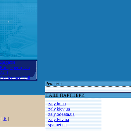
Додати
Конференц-зал
Add
Conference Hall
Реклама
НАШІ ПАРТНЕРИ
zaly.in.ua
zaly.kiev.ua
zaly.odessa.ua
Ю
|
Я
|
zaly.lviv.ua
spa.net.ua