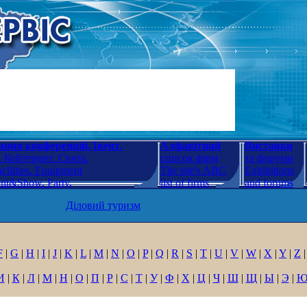
ння конференцій. Івент.
Алфавітний
Виставки
 Кейтеринг. Свята.
список фірм
та форуми
cilities. Equipment
The site's ABC
Exhibitions
ent&Show. Party.
list of firms
and forums
Діловий туризм
F
|
G
|
H
|
I
|
J
|
K
|
L
|
M
|
N
|
O
|
P
|
Q
|
R
|
S
|
T
|
U
|
V
|
W
|
X
|
Y
|
Z
|
И
|
К
|
Л
|
М
|
Н
|
О
|
П
|
Р
|
С
|
Т
|
У
|
Ф
|
Х
|
Ц
|
Ч
|
Ш
|
Щ
|
Ы
|
Э
|