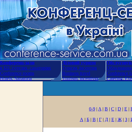
Конференц-зали
Діловий туризм
Обслуговува
в БЦ, готелях, санаторіях
Туризм, інсентив
Обладнання.
Conference rooms
Business travel
Conference fa
Hotels. Sanatoria
Tourism, incentives
Catering. Ev
0-9
|
A
|
B
|
C
|
D
|
E
|
А
|
Б
|
В
|
Г
|
Д
|
Е
|
Ж
|
З
|