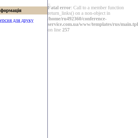
_
Fatal error
: Call to a member function
нформація
return_links() on a non-object in
/home/ru492360/conference-
ерсия для друку
service.com.ua/www/templates/rus/main.tpl
on line
257