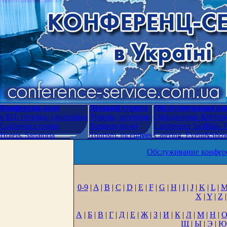
Конференц-зали
Діловий туризм
Обслуговування кон
в БЦ, готелях, санаторіях
Туризм, інсентив
Обладнання. Кейтери
Conference rooms
Business travel
Conference facilities.
Hotels. Sanatoria
Tourism, incentives
Catering. Event&Show.
Обслуживание конфере
0-9
|
A
|
B
|
C
|
D
|
E
|
F
|
G
|
H
|
I
|
J
|
K
|
L
|
X
|
Y
|
Z
|
А
|
Б
|
В
|
Г
|
Д
|
Е
|
Ж
|
З
|
И
|
К
|
Л
|
М
|
Н
|
Щ
|
Ы
|
Э
|
Ю