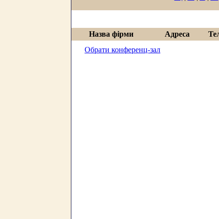
Назва фірми
Адреса
Те
Обрати конференц-зал