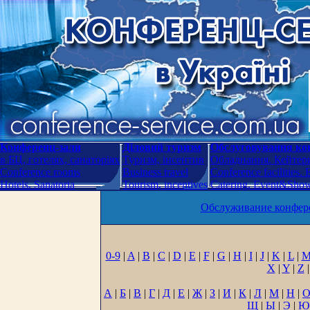
Конференц-зали
Діловий туризм
Обслуговування кон
в БЦ, готелях, санаторіях
Туризм, інсентив
Обладнання. Кейтери
Conference rooms
Business travel
Conference facilities.
Hotels. Sanatoria
Tourism, incentives
Catering. Event&Show.
Обслуживание конфере
0-9
|
A
|
B
|
C
|
D
|
E
|
F
|
G
|
H
|
I
|
J
|
K
|
L
|
X
|
Y
|
Z
|
А
|
Б
|
В
|
Г
|
Д
|
Е
|
Ж
|
З
|
И
|
К
|
Л
|
М
|
Н
|
Щ
|
Ы
|
Э
|
Ю