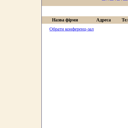
Назва фірми
Адреса
Те
Обрати конференц-зал