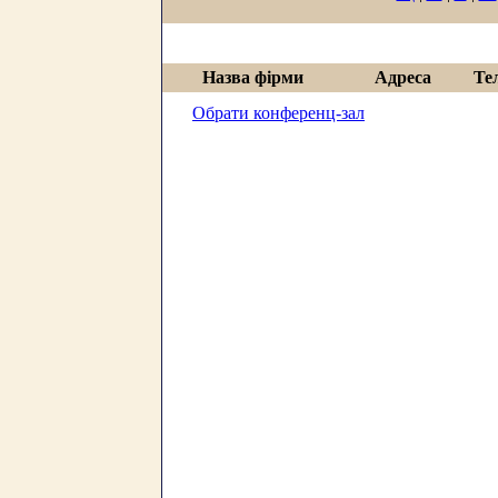
Назва фірми
Адреса
Те
Обрати конференц-зал