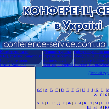
Конференц-зали
Діловий туризм
Обслуговування кон
в БЦ, готелях, санаторіях
Туризм, інсентив
Обладнання. Кейтери
Conference rooms
Business travel
Conference facilities.
Hotels. Sanatoria
Tourism, incentives
Catering. Event&Show.
Діловий тур
0-9
|
A
|
B
|
C
|
D
|
E
|
F
|
G
|
H
|
I
|
J
|
K
|
L
|
X
|
Y
|
Z
|
А
|
Б
|
В
|
Г
|
Д
|
Е
|
Ж
|
З
|
И
|
К
|
Л
|
М
|
Н
|
Щ
|
Ы
|
Э
|
Ю