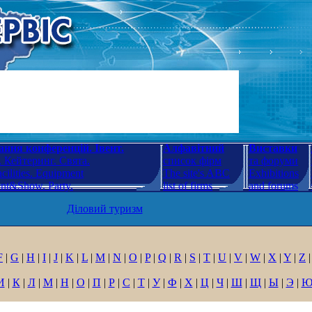
ння конференцій. Івент.
Алфавітний
Виставки
 Кейтеринг. Свята.
список фірм
та форуми
cilities. Equipment
The site's ABC
Exhibitions
ent&Show. Party.
list of firms
and forums
Діловий туризм
F
|
G
|
H
|
I
|
J
|
K
|
L
|
M
|
N
|
O
|
P
|
Q
|
R
|
S
|
T
|
U
|
V
|
W
|
X
|
Y
|
Z
|
И
|
К
|
Л
|
М
|
Н
|
О
|
П
|
Р
|
С
|
Т
|
У
|
Ф
|
Х
|
Ц
|
Ч
|
Ш
|
Щ
|
Ы
|
Э
|