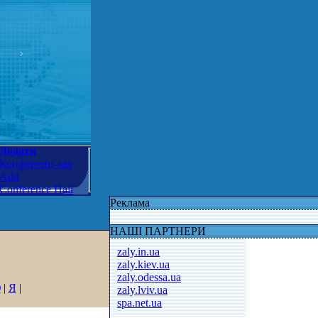
Додати
Конференц-зал
Add
Conference Hall
Реклама
НАШІ ПАРТНЕРИ
zaly.in.ua
zaly.kiev.ua
zaly.odessa.ua
Ю
|
Я
|
zaly.lviv.ua
spa.net.ua