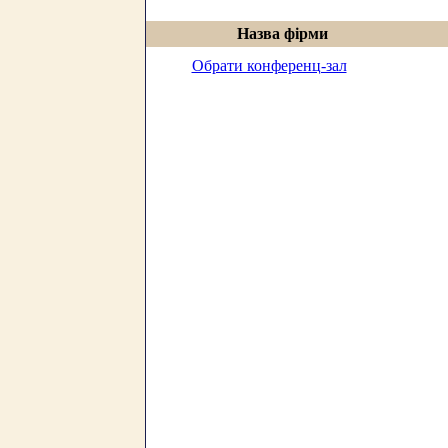
Назва фірми
Обрати конференц-зал