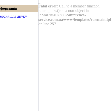
_
Fatal error
: Call to a member function
нформація
return_links() on a non-object in
/home/ru492360/conference-
ерсия для друку
service.com.ua/www/templates/rus/main.tpl
on line
257