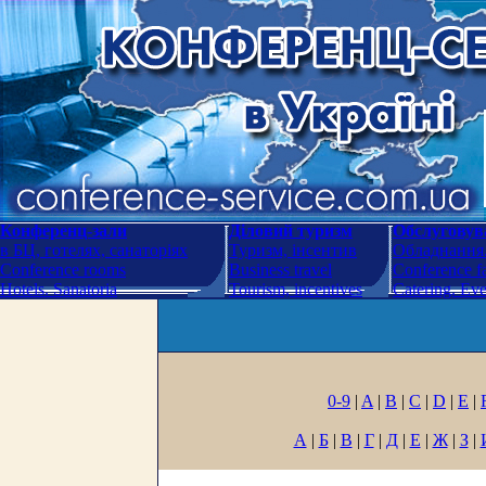
Конференц-зали
Діловий туризм
Обслуговува
в БЦ, готелях, санаторіях
Туризм, інсентив
Обладнання.
Conference rooms
Business travel
Conference fa
Hotels. Sanatoria
Tourism, incentives
Catering. Ev
0-9
|
A
|
B
|
C
|
D
|
E
|
А
|
Б
|
В
|
Г
|
Д
|
Е
|
Ж
|
З
|