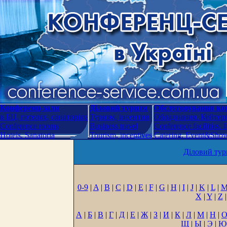
Конференц-зали
Діловий туризм
Обслуговування кон
в БЦ, готелях, санаторіях
Туризм, інсентив
Обладнання. Кейтери
Conference rooms
Business travel
Conference facilities.
Hotels. Sanatoria
Tourism, incentives
Catering. Event&Show.
Діловий тур
0-9
|
A
|
B
|
C
|
D
|
E
|
F
|
G
|
H
|
I
|
J
|
K
|
L
|
X
|
Y
|
Z
|
А
|
Б
|
В
|
Г
|
Д
|
Е
|
Ж
|
З
|
И
|
К
|
Л
|
М
|
Н
|
Щ
|
Ы
|
Э
|
Ю