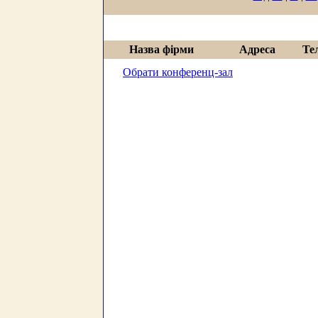
Назва фірми
Адреса
Те
Обрати конференц-зал