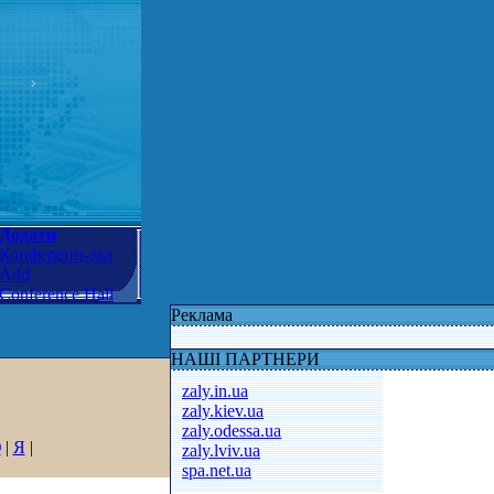
Додати
Конференц-зал
Add
Conference Hall
Реклама
НАШІ ПАРТНЕРИ
zaly.in.ua
zaly.kiev.ua
zaly.odessa.ua
Ю
|
Я
|
zaly.lviv.ua
spa.net.ua