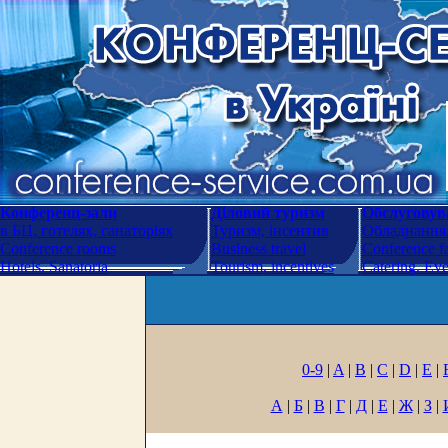
Конференц-зали
Діловий туризм
Обслуговува
в БЦ, готелях, санаторіях
Туризм, інсентив
Обладнання.
Conference rooms
Business travel
Conference fa
Hotels. Sanatoria
Tourism, incentives
Catering. Ev
0-9
|
A
|
B
|
C
|
D
|
E
|
А
|
Б
|
В
|
Г
|
Д
|
Е
|
Ж
|
З
|