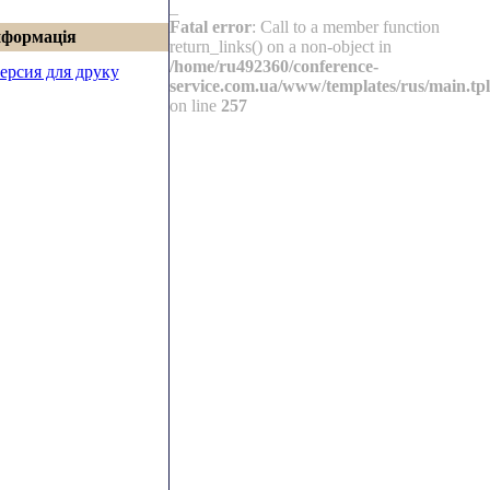
_
Fatal error
: Call to a member function
нформація
return_links() on a non-object in
/home/ru492360/conference-
ерсия для друку
service.com.ua/www/templates/rus/main.tpl
on line
257