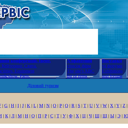
ння конференцій. Івент.
Алфавітний
Виставки
 Кейтеринг. Свята.
список фірм
та форуми
cilities. Equipment
The site's ABC
Exhibitions
ent&Show. Party.
list of firms
and forums
Діловий туризм
F
|
G
|
H
|
I
|
J
|
K
|
L
|
M
|
N
|
O
|
P
|
Q
|
R
|
S
|
T
|
U
|
V
|
W
|
X
|
Y
|
Z
|
И
|
К
|
Л
|
М
|
Н
|
О
|
П
|
Р
|
С
|
Т
|
У
|
Ф
|
Х
|
Ц
|
Ч
|
Ш
|
Щ
|
Ы
|
Э
|