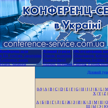
Конференц-зали
Діловий туризм
Обслуговування кон
в БЦ, готелях, санаторіях
Туризм, інсентив
Обладнання. Кейтери
Conference rooms
Business travel
Conference facilities.
Hotels. Sanatoria
Tourism, incentives
Catering. Event&Show.
Діловий тур
0-9
|
A
|
B
|
C
|
D
|
E
|
F
|
G
|
H
|
I
|
J
|
K
|
L
|
X
|
Y
|
Z
|
А
|
Б
|
В
|
Г
|
Д
|
Е
|
Ж
|
З
|
И
|
К
|
Л
|
М
|
Н
|
Щ
|
Ы
|
Э
|
Ю