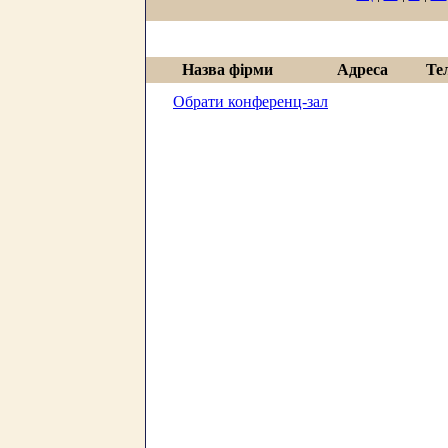
Назва фірми
Адреса
Те
Обрати конференц-зал