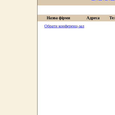
Назва фірми
Адреса
Те
Обрати конференц-зал