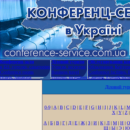
Конференц-зали
Діловий туризм
Обслуговування кон
в БЦ, готелях, санаторіях
Туризм, інсентив
Обладнання. Кейтери
Conference rooms
Business travel
Conference facilities.
Hotels. Sanatoria
Tourism, incentives
Catering. Event&Show.
Діловий тур
0-9
|
A
|
B
|
C
|
D
|
E
|
F
|
G
|
H
|
I
|
J
|
K
|
L
|
X
|
Y
|
Z
|
А
|
Б
|
В
|
Г
|
Д
|
Е
|
Ж
|
З
|
И
|
К
|
Л
|
М
|
Н
|
Щ
|
Ы
|
Э
|
Ю