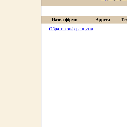
Назва фірми
Адреса
Те
Обрати конференц-зал