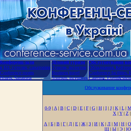
Конференц-зали
Діловий туризм
Обслуговування кон
в БЦ, готелях, санаторіях
Туризм, інсентив
Обладнання. Кейтери
Conference rooms
Business travel
Conference facilities.
Hotels. Sanatoria
Tourism, incentives
Catering. Event&Show.
Обслуживание конфере
0-9
|
A
|
B
|
C
|
D
|
E
|
F
|
G
|
H
|
I
|
J
|
K
|
L
|
X
|
Y
|
Z
|
А
|
Б
|
В
|
Г
|
Д
|
Е
|
Ж
|
З
|
И
|
К
|
Л
|
М
|
Н
|
Щ
|
Ы
|
Э
|
Ю