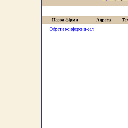
Назва фірми
Адреса
Те
Обрати конференц-зал