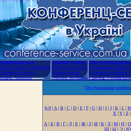
Конференц-зали
Діловий туризм
Обслуговування кон
в БЦ, готелях, санаторіях
Туризм, інсентив
Обладнання. Кейтери
Conference rooms
Business travel
Conference facilities.
Hotels. Sanatoria
Tourism, incentives
Catering. Event&Show.
Обслуживание конфере
0-9
|
A
|
B
|
C
|
D
|
E
|
F
|
G
|
H
|
I
|
J
|
K
|
L
|
X
|
Y
|
Z
|
А
|
Б
|
В
|
Г
|
Д
|
Е
|
Ж
|
З
|
И
|
К
|
Л
|
М
|
Н
|
Щ
|
Ы
|
Э
|
Ю