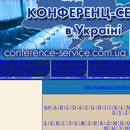
Конференц-зали
Діловий туризм
Обслуговування кон
в БЦ, готелях, санаторіях
Туризм, інсентив
Обладнання. Кейтери
Conference rooms
Business travel
Conference facilities.
Hotels. Sanatoria
Tourism, incentives
Catering. Event&Show.
Обслуживание конфере
0-9
|
A
|
B
|
C
|
D
|
E
|
F
|
G
|
H
|
I
|
J
|
K
|
L
|
X
|
Y
|
Z
|
А
|
Б
|
В
|
Г
|
Д
|
Е
|
Ж
|
З
|
И
|
К
|
Л
|
М
|
Н
|
Щ
|
Ы
|
Э
|
Ю