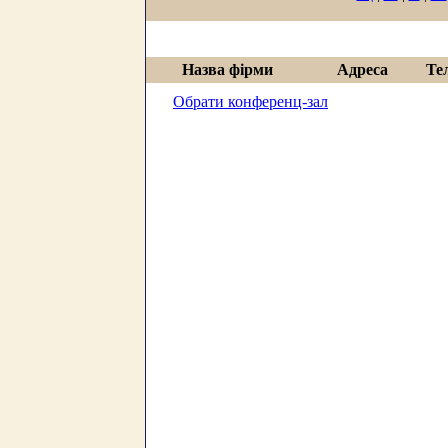
Назва фірми
Адреса
Те
Обрати конференц-зал