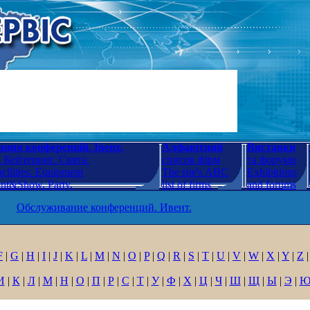
ння конференцій. Івент.
Алфавітний
Виставки
 Кейтеринг. Свята.
список фірм
та форуми
cilities. Equipment
The site's ABC
Exhibitions
ent&Show. Party.
list of firms
and forums
Обслуживание конференций. Ивент.
F
|
G
|
H
|
I
|
J
|
K
|
L
|
M
|
N
|
O
|
P
|
Q
|
R
|
S
|
T
|
U
|
V
|
W
|
X
|
Y
|
Z
|
И
|
К
|
Л
|
М
|
Н
|
О
|
П
|
Р
|
С
|
Т
|
У
|
Ф
|
Х
|
Ц
|
Ч
|
Ш
|
Щ
|
Ы
|
Э
|