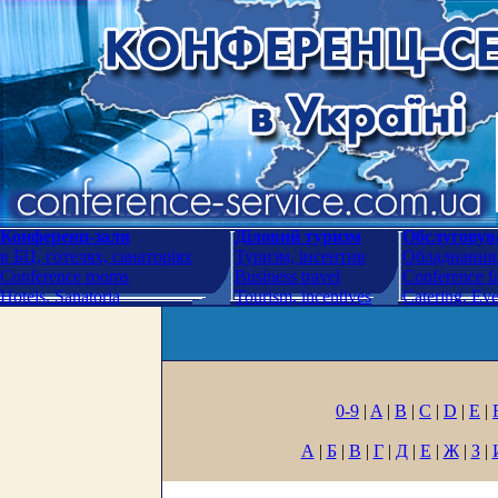
Конференц-зали
Діловий туризм
Обслуговува
в БЦ, готелях, санаторіях
Туризм, інсентив
Обладнання.
Conference rooms
Business travel
Conference fa
Hotels. Sanatoria
Tourism, incentives
Catering. Ev
0-9
|
A
|
B
|
C
|
D
|
E
|
А
|
Б
|
В
|
Г
|
Д
|
Е
|
Ж
|
З
|