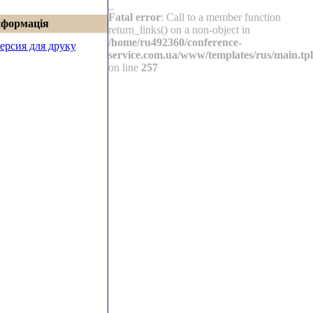
_
Fatal error
: Call to a member function
нформація
return_links() on a non-object in
/home/ru492360/conference-
ерсия для друку
service.com.ua/www/templates/rus/main.tpl
on line
257