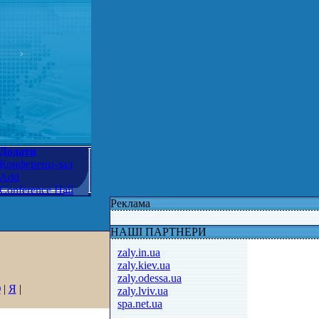
Додати
Конференц-зал
Add
Conference Hall
Реклама
НАШІ ПАРТНЕРИ
zaly.in.ua
zaly.kiev.ua
zaly.odessa.ua
Ю
|
Я
|
zaly.lviv.ua
spa.net.ua