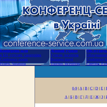
Конференц-зали
Діловий туризм
Обслуговува
в БЦ, готелях, санаторіях
Туризм, інсентив
Обладнання.
Conference rooms
Business travel
Conference fa
Hotels. Sanatoria
Tourism, incentives
Catering. Ev
0-9
|
A
|
B
|
C
|
D
|
E
|
А
|
Б
|
В
|
Г
|
Д
|
Е
|
Ж
|
З
|