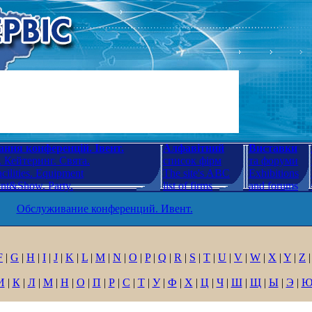
ння конференцій. Івент.
Алфавітний
Виставки
 Кейтеринг. Свята.
список фірм
та форуми
cilities. Equipment
The site's ABC
Exhibitions
ent&Show. Party.
list of firms
and forums
Обслуживание конференций. Ивент.
F
|
G
|
H
|
I
|
J
|
K
|
L
|
M
|
N
|
O
|
P
|
Q
|
R
|
S
|
T
|
U
|
V
|
W
|
X
|
Y
|
Z
|
И
|
К
|
Л
|
М
|
Н
|
О
|
П
|
Р
|
С
|
Т
|
У
|
Ф
|
Х
|
Ц
|
Ч
|
Ш
|
Щ
|
Ы
|
Э
|