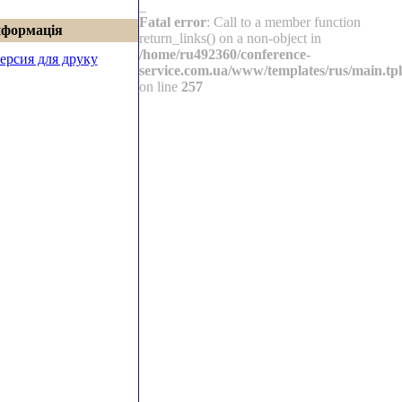
_
Fatal error
: Call to a member function
нформація
return_links() on a non-object in
/home/ru492360/conference-
ерсия для друку
service.com.ua/www/templates/rus/main.tpl
on line
257