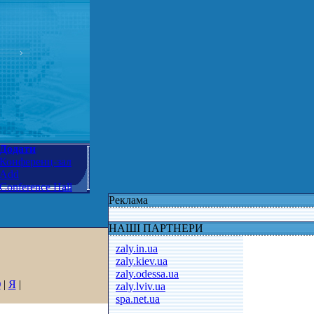
Додати
Конференц-зал
Add
Conference Hall
Реклама
НАШІ ПАРТНЕРИ
zaly.in.ua
zaly.kiev.ua
zaly.odessa.ua
Ю
|
Я
|
zaly.lviv.ua
spa.net.ua