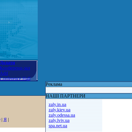
Додати
Конференц-зал
Add
Conference Hall
Реклама
НАШІ ПАРТНЕРИ
zaly.in.ua
zaly.kiev.ua
zaly.odessa.ua
Ю
|
Я
|
zaly.lviv.ua
spa.net.ua