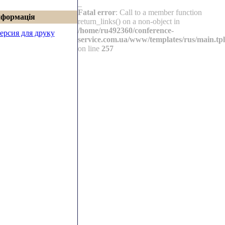
_
Fatal error
: Call to a member function
нформація
return_links() on a non-object in
/home/ru492360/conference-
ерсия для друку
service.com.ua/www/templates/rus/main.tpl
on line
257