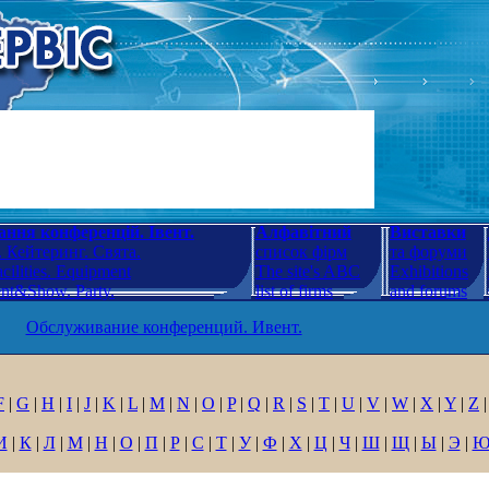
ння конференцій. Івент.
Алфавітний
Виставки
 Кейтеринг. Свята.
список фірм
та форуми
cilities. Equipment
The site's ABC
Exhibitions
ent&Show. Party.
list of firms
and forums
Обслуживание конференций. Ивент.
F
|
G
|
H
|
I
|
J
|
K
|
L
|
M
|
N
|
O
|
P
|
Q
|
R
|
S
|
T
|
U
|
V
|
W
|
X
|
Y
|
Z
|
И
|
К
|
Л
|
М
|
Н
|
О
|
П
|
Р
|
С
|
Т
|
У
|
Ф
|
Х
|
Ц
|
Ч
|
Ш
|
Щ
|
Ы
|
Э
|