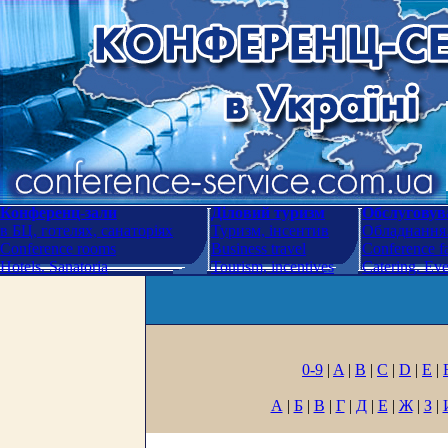
Конференц-зали
Діловий туризм
Обслуговува
в БЦ, готелях, санаторіях
Туризм, інсентив
Обладнання.
Conference rooms
Business travel
Conference fa
Hotels. Sanatoria
Tourism, incentives
Catering. Ev
0-9
|
A
|
B
|
C
|
D
|
E
|
А
|
Б
|
В
|
Г
|
Д
|
Е
|
Ж
|
З
|