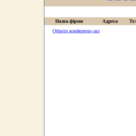
Назва фірми
Адреса
Те
Обрати конференц-зал