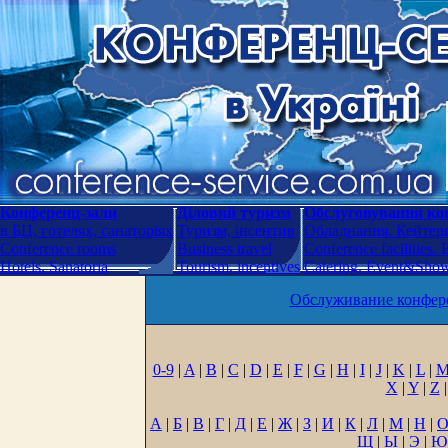
Конференц-зали
Діловий туризм
Обслуговування кон
в БЦ, готелях, санаторіях
Туризм, інсентив
Обладнання. Кейтери
Conference rooms
Business travel
Conference facilities.
Hotels. Sanatoria
Tourism, incentives
Catering. Event&Show.
Обслуживание конфере
0-9
|
A
|
B
|
C
|
D
|
E
|
F
|
G
|
H
|
I
|
J
|
K
|
L
|
X
|
Y
|
Z
|
А
|
Б
|
В
|
Г
|
Д
|
Е
|
Ж
|
З
|
И
|
К
|
Л
|
М
|
Н
|
Щ
|
Ы
|
Э
|
Ю