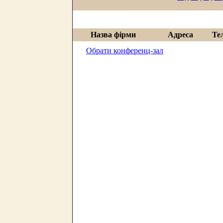
Назва фірми
Адреса
Те
Обрати конференц-зал