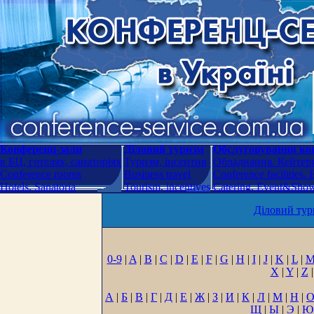
Конференц-зали
Діловий туризм
Обслуговування кон
в БЦ, готелях, санаторіях
Туризм, інсентив
Обладнання. Кейтери
Conference rooms
Business travel
Conference facilities.
Hotels. Sanatoria
Tourism, incentives
Catering. Event&Show.
Діловий тур
0-9
|
A
|
B
|
C
|
D
|
E
|
F
|
G
|
H
|
I
|
J
|
K
|
L
|
X
|
Y
|
Z
|
А
|
Б
|
В
|
Г
|
Д
|
Е
|
Ж
|
З
|
И
|
К
|
Л
|
М
|
Н
|
Щ
|
Ы
|
Э
|
Ю