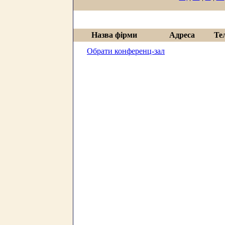
Назва фірми
Адреса
Те
Обрати конференц-зал