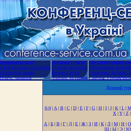
Конференц-зали
Діловий туризм
Обслуговування кон
в БЦ, готелях, санаторіях
Туризм, інсентив
Обладнання. Кейтери
Conference rooms
Business travel
Conference facilities.
Hotels. Sanatoria
Tourism, incentives
Catering. Event&Show.
Діловий тур
0-9
|
A
|
B
|
C
|
D
|
E
|
F
|
G
|
H
|
I
|
J
|
K
|
L
|
X
|
Y
|
Z
|
А
|
Б
|
В
|
Г
|
Д
|
Е
|
Ж
|
З
|
И
|
К
|
Л
|
М
|
Н
|
Щ
|
Ы
|
Э
|
Ю