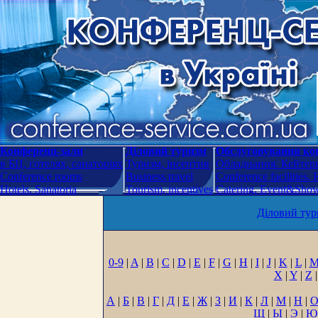
Конференц-зали
Діловий туризм
Обслуговування кон
в БЦ, готелях, санаторіях
Туризм, інсентив
Обладнання. Кейтери
Conference rooms
Business travel
Conference facilities.
Hotels. Sanatoria
Tourism, incentives
Catering. Event&Show.
Діловий тур
0-9
|
A
|
B
|
C
|
D
|
E
|
F
|
G
|
H
|
I
|
J
|
K
|
L
|
X
|
Y
|
Z
|
А
|
Б
|
В
|
Г
|
Д
|
Е
|
Ж
|
З
|
И
|
К
|
Л
|
М
|
Н
|
Щ
|
Ы
|
Э
|
Ю