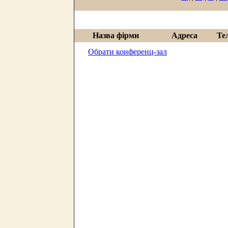
Назва фірми
Адреса
Те
Обрати конференц-зал