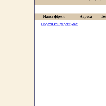
Назва фірми
Адреса
Те
Обрати конференц-зал