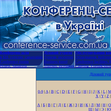
Конференц-зали
Діловий туризм
Обслуговування кон
в БЦ, готелях, санаторіях
Туризм, інсентив
Обладнання. Кейтери
Conference rooms
Business travel
Conference facilities.
Hotels. Sanatoria
Tourism, incentives
Catering. Event&Show.
Діловий тур
0-9
|
A
|
B
|
C
|
D
|
E
|
F
|
G
|
H
|
I
|
J
|
K
|
L
|
X
|
Y
|
Z
|
А
|
Б
|
В
|
Г
|
Д
|
Е
|
Ж
|
З
|
И
|
К
|
Л
|
М
|
Н
|
Щ
|
Ы
|
Э
|
Ю