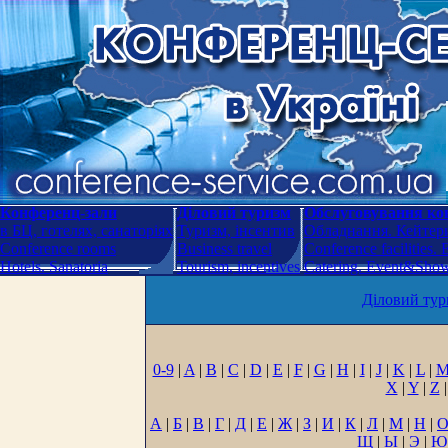
Конференц-зали
Діловий туризм
Обслуговування кон
в БЦ, готелях, санаторіях
Туризм, інсентив
Обладнання. Кейтери
Conference rooms
Business travel
Conference facilities.
Hotels. Sanatoria
Tourism, incentives
Catering. Event&Show.
Діловий тур
0-9
|
A
|
B
|
C
|
D
|
E
|
F
|
G
|
H
|
I
|
J
|
K
|
L
|
X
|
Y
|
Z
|
А
|
Б
|
В
|
Г
|
Д
|
Е
|
Ж
|
З
|
И
|
К
|
Л
|
М
|
Н
|
Щ
|
Ы
|
Э
|
Ю