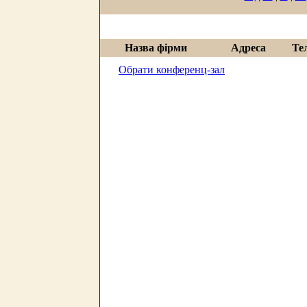
Назва фірми
Адреса
Те
Обрати конференц-зал