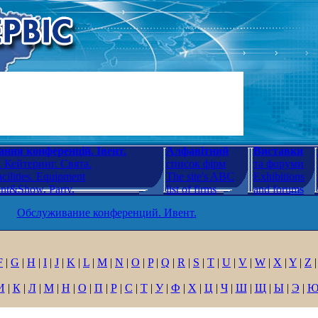
ння конференцій. Івент.
Алфавітний
Виставки
 Кейтеринг. Свята.
список фірм
та форуми
cilities. Equipment
The site's ABC
Exhibitions
ent&Show. Party.
list of firms
and forums
Обслуживание конференций. Ивент.
F
|
G
|
H
|
I
|
J
|
K
|
L
|
M
|
N
|
O
|
P
|
Q
|
R
|
S
|
T
|
U
|
V
|
W
|
X
|
Y
|
Z
|
И
|
К
|
Л
|
М
|
Н
|
О
|
П
|
Р
|
С
|
Т
|
У
|
Ф
|
Х
|
Ц
|
Ч
|
Ш
|
Щ
|
Ы
|
Э
|