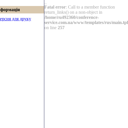
_
Fatal error
: Call to a member function
нформація
return_links() on a non-object in
/home/ru492360/conference-
ерсия для друку
service.com.ua/www/templates/rus/main.tpl
on line
257