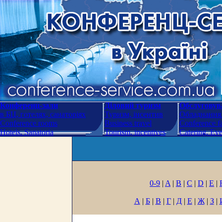
Конференц-зали
Діловий туризм
Обслуговува
в БЦ, готелях, санаторіях
Туризм, інсентив
Обладнання.
Conference rooms
Business travel
Conference fa
Hotels. Sanatoria
Tourism, incentives
Catering. Ev
0-9
|
A
|
B
|
C
|
D
|
E
|
А
|
Б
|
В
|
Г
|
Д
|
Е
|
Ж
|
З
|