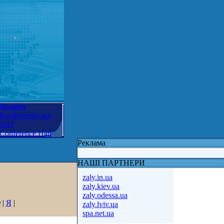
Додати
Конференц-зал
Add
Conference Hall
Реклама
НАШІ ПАРТНЕРИ
zaly.in.ua
zaly.kiev.ua
zaly.odessa.ua
Ю
|
Я
|
zaly.lviv.ua
spa.net.ua