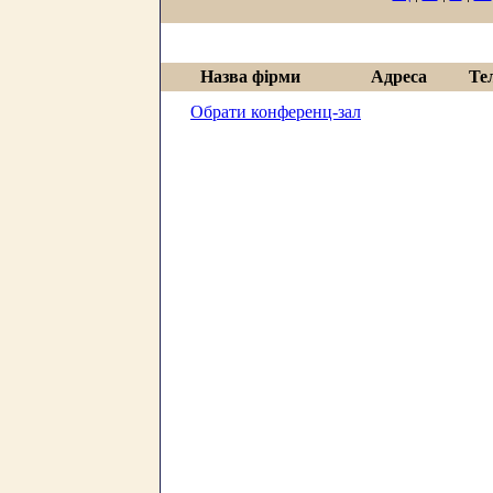
Назва фірми
Адреса
Те
Обрати конференц-зал