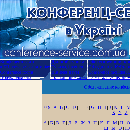
Конференц-зали
Діловий туризм
Обслуговування кон
в БЦ, готелях, санаторіях
Туризм, інсентив
Обладнання. Кейтери
Conference rooms
Business travel
Conference facilities.
Hotels. Sanatoria
Tourism, incentives
Catering. Event&Show.
Обслуживание конфере
0-9
|
A
|
B
|
C
|
D
|
E
|
F
|
G
|
H
|
I
|
J
|
K
|
L
|
X
|
Y
|
Z
|
А
|
Б
|
В
|
Г
|
Д
|
Е
|
Ж
|
З
|
И
|
К
|
Л
|
М
|
Н
|
Щ
|
Ы
|
Э
|
Ю