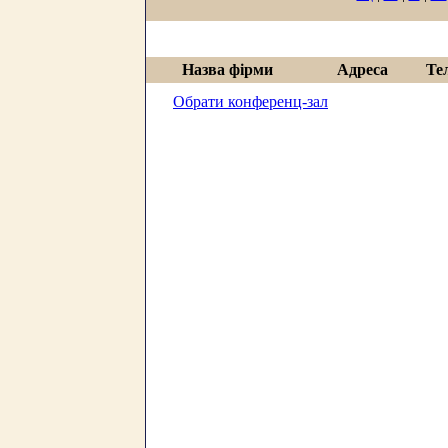
Назва фірми
Адреса
Те
Обрати конференц-зал