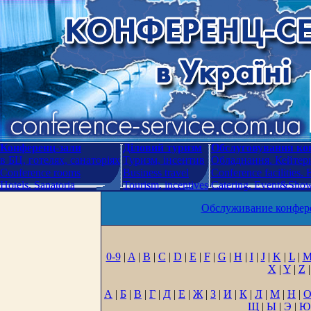
Конференц-зали
Діловий туризм
Обслуговування кон
в БЦ, готелях, санаторіях
Туризм, інсентив
Обладнання. Кейтери
Conference rooms
Business travel
Conference facilities.
Hotels. Sanatoria
Tourism, incentives
Catering. Event&Show.
Обслуживание конфере
0-9
|
A
|
B
|
C
|
D
|
E
|
F
|
G
|
H
|
I
|
J
|
K
|
L
|
X
|
Y
|
Z
|
А
|
Б
|
В
|
Г
|
Д
|
Е
|
Ж
|
З
|
И
|
К
|
Л
|
М
|
Н
|
Щ
|
Ы
|
Э
|
Ю