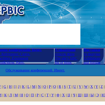
ння конференцій. Івент.
Алфавітний
Виставки
 Кейтеринг. Свята.
список фірм
та форуми
cilities. Equipment
The site's ABC
Exhibitions
ent&Show. Party.
list of firms
and forums
Обслуживание конференций. Ивент.
F
|
G
|
H
|
I
|
J
|
K
|
L
|
M
|
N
|
O
|
P
|
Q
|
R
|
S
|
T
|
U
|
V
|
W
|
X
|
Y
|
Z
|
И
|
К
|
Л
|
М
|
Н
|
О
|
П
|
Р
|
С
|
Т
|
У
|
Ф
|
Х
|
Ц
|
Ч
|
Ш
|
Щ
|
Ы
|
Э
|