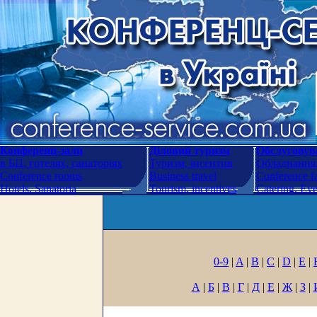
Конференц-зали
Діловий туризм
Обслуговува
в БЦ, готелях, санаторіях
Туризм, інсентив
Обладнання.
Conference rooms
Business travel
Conference fa
Hotels. Sanatoria
Tourism, incentives
Catering. Ev
0-9
|
A
|
B
|
C
|
D
|
E
|
А
|
Б
|
В
|
Г
|
Д
|
Е
|
Ж
|
З
|