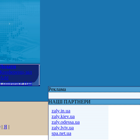
Додати
Конференц-зал
Add
Conference Hall
Реклама
НАШІ ПАРТНЕРИ
zaly.in.ua
zaly.kiev.ua
zaly.odessa.ua
Ю
|
Я
|
zaly.lviv.ua
spa.net.ua