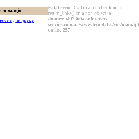
_
Fatal error
: Call to a member function
нформація
return_links() on a non-object in
/home/ru492360/conference-
ерсия для друку
service.com.ua/www/templates/rus/main.tpl
on line
257