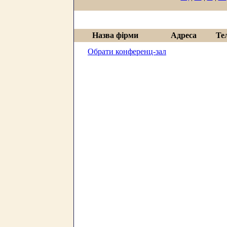
Назва фірми
Адреса
Те
Обрати конференц-зал