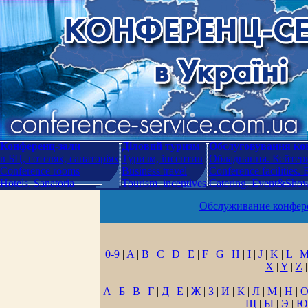
Конференц-зали
Діловий туризм
Обслуговування кон
в БЦ, готелях, санаторіях
Туризм, інсентив
Обладнання. Кейтери
Conference rooms
Business travel
Conference facilities.
Hotels. Sanatoria
Tourism, incentives
Catering. Event&Show.
Обслуживание конфере
0-9
|
A
|
B
|
C
|
D
|
E
|
F
|
G
|
H
|
I
|
J
|
K
|
L
|
X
|
Y
|
Z
|
А
|
Б
|
В
|
Г
|
Д
|
Е
|
Ж
|
З
|
И
|
К
|
Л
|
М
|
Н
|
Щ
|
Ы
|
Э
|
Ю